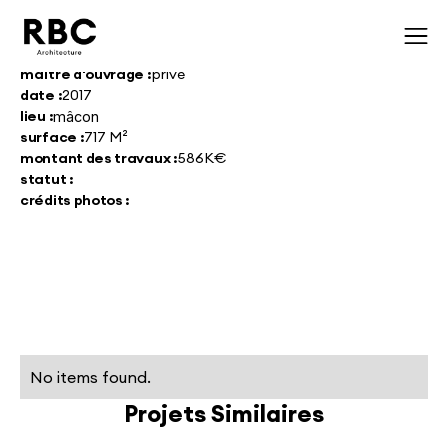
maître d'ouvrage :
privé
date :
2017
lieu :
mâcon
surface :
717 M²
montant des travaux :
586K€
statut :
crédits photos :
No items found.
Projets Similaires