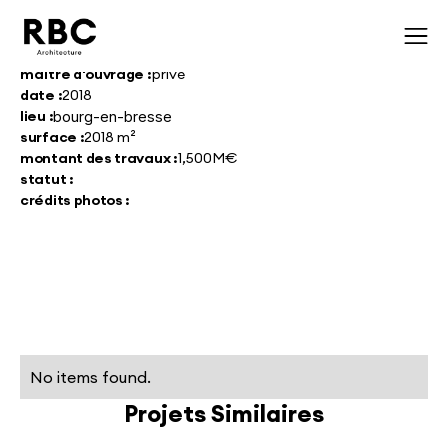
maître d'ouvrage :
privé
date :
2018
lieu :
bourg-en-bresse
surface :
2018 m²
montant des travaux :
1,500M€
statut :
crédits photos :
No items found.
Projets Similaires