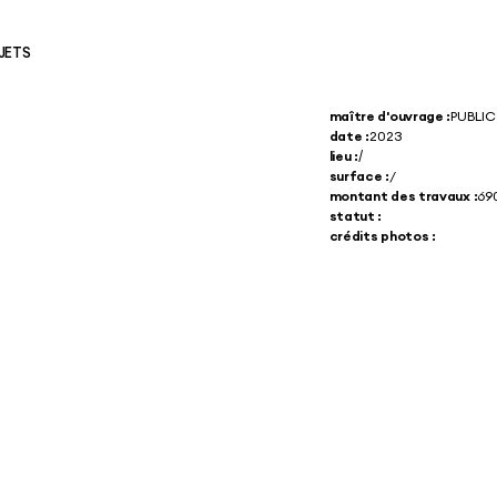
JETS
maître d'ouvrage :
PUBLIC
date :
2023
lieu :
/
surface :
/
montant des travaux :
69
statut :
crédits photos :