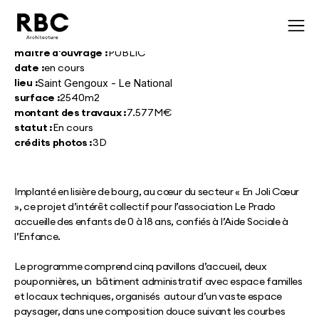
maître d'ouvrage :
PUBLIC
date :
en cours
lieu :
Saint Gengoux - Le National
surface :
2540m2
montant des travaux :
7.577M€
statut :
En cours
crédits photos :
3D
Implanté en lisière de bourg, au cœur du secteur « En Joli Cœur
», ce projet d’intérêt collectif pour l’association Le Prado
accueille des enfants de 0 à 18 ans, confiés à l’Aide Sociale à
l’Enfance.
Le programme comprend cinq pavillons d’accueil, deux
pouponnières, un bâtiment administratif avec espace familles
et locaux techniques, organisés autour d’un vaste espace
paysager, dans une composition douce suivant les courbes