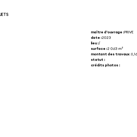
JETS
maître d'ouvrage :
PRIVE
date :
2023
lieu :
/
surface :
2 063 m²
montant des travaux :
1,
statut :
crédits photos :