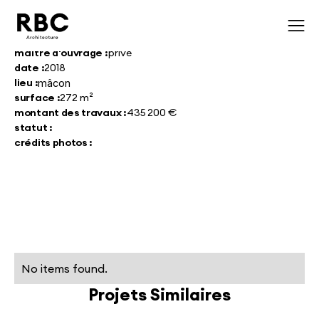
maître d'ouvrage :
privé
date :
2018
lieu :
mâcon
surface :
272 m²
montant des travaux :
435 200 €
statut :
crédits photos :
No items found.
Projets Similaires