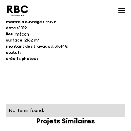
maître d'ouvrage :
PRIVE
date :
2019
lieu :
mâcon
surface :
2182 m²
montant des travaux :
1,818M€
statut :
crédits photos :
No items found.
Projets Similaires