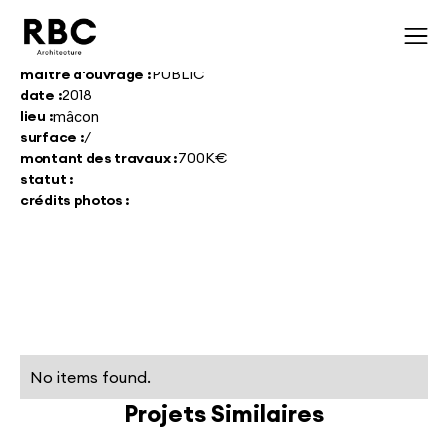
maître d'ouvrage :
PUBLIC
date :
2018
lieu :
mâcon
surface :
/
montant des travaux :
700K€
statut :
crédits photos :
No items found.
Projets Similaires